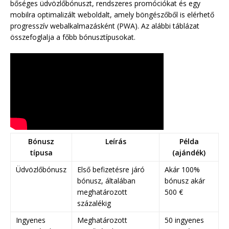
bőséges üdvözlőbónuszt, rendszeres promóciókat és egy
mobilra optimalizált weboldalt, amely böngészőből is elérhető
progresszív webalkalmazásként (PWA). Az alábbi táblázat
összefoglalja a főbb bónusztípusokat.
Bónusz
Leírás
Példa
típusa
(ajándék)
Üdvözlőbónusz
Első befizetésre járó
Akár 100%
bónusz, általában
bónusz akár
meghatározott
500 €
százalékig
Ingyenes
Meghatározott
50 ingyenes