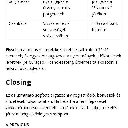
pörgetések
nyerőgépekre
pörgetés a
érvényes, extra
“Starburst”
pörgetések
játékon
Cashback
Visszatérítés a
10% cashback
veszteségek
hetente
százalékában
Figyeljen a bónuszfeltételekre: a tételek általában 35-40-
szeresek, és egyes országokban a nyeremények adókötelesek
lehetnek (pl. Curaçao-i licenc esetén). Érdemes tájékozódni a
helyi adószabályokról.
Closing
Ez az útmutató segített eligazodni a regisztráció, bónuszok és
kifizetések folyamatában. Ha betartja a fenti lépéseket,
zökkenőmentesen kezdheti el a játékot. Ne feledje, a felelős
játék mindig elsődleges szempont.
PREVIOUS