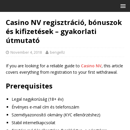
Casino NV regisztráció, bónuszok
és kifizetések – gyakorlati
útmutató
November 4, 2018
bengellz
If you are looking for a reliable guide to
Casino NV
, this article
covers everything from registration to your first withdrawal.
Prerequisites
Legal nagykorúság (18+ év)
Érvényes e-mail cím és telefonszám
Személyazonosító okmány (KYC ellenőrzéshez)
Stabil internetkapcsolat