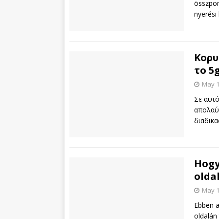
összpon
nyerési
Κορυ
το 5
May 1
Σε αυτό
απολαύσ
διαδικα
Hogy
oldal
May 1
Ebben a
oldalán