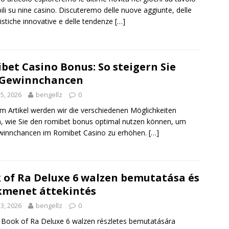
ili su nine casino. Discuteremo delle nuove aggiunte, delle
ristiche innovative e delle tendenze
[…]
bet Casino Bonus: So steigern Sie
 Gewinnchancen
5, 2026
bengellz
0
em Artikel werden wir die verschiedenen Möglichkeiten
n, wie Sie den romibet bonus optimal nutzen können, um
winnchancen im Romibet Casino zu erhöhen.
[…]
 of Ra Deluxe 6 walzen bemutatása és
kmenet áttekintés
3, 2026
bengellz
0
a Book of Ra Deluxe 6 walzen részletes bemutatására