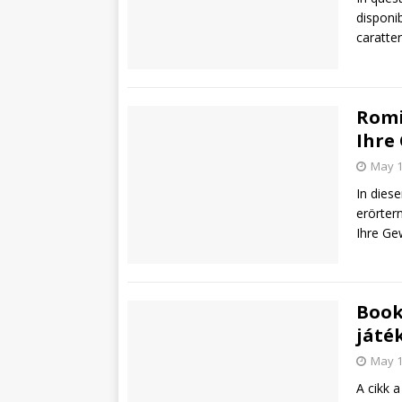
disponib
caratte
Romi
Ihre
May 1
In dies
erörter
Ihre Ge
Book
játé
May 1
A cikk 